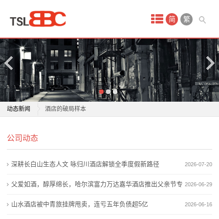
首
简
繁
页
产
品
中
在“中华第一商圈”改写“红海”法则：南京新街口万达美华
动态新闻
酒店的破局样本
心
深耕长白山生态人文 咏归川酒店解锁全季度假新路径
在“中华第一商圈”改写“红海”法则：南京新街口万达美华
深
公司动态
多家酒店推行“24小时退房”活动：凌晨到店也能住满全
酒店的破局样本
天，打破行业“中午12
深耕长白山生态人文 咏归川酒店解锁全季度假新路径
圳
深耕长白山生态人文 咏归川酒店解锁全季度假新路径
2026-07-20
父爱如酒，醇厚绵长，哈尔滨富力万达嘉华酒店推出父
多家酒店推行“24小时退房”活动：凌晨到店也能住满全
特
亲节专属礼遇
天，打破行业“中午12
父爱如酒，醇厚绵长，哈尔滨富力万达嘉华酒店推出父亲节专
2026-06-29
城市文化走进酒店空间，亚朵S酒店给出高端旅居的新
父爱如酒，醇厚绵长，哈尔滨富力万达嘉华酒店推出父
区
属礼遇
山水酒店被中青旅挂牌甩卖，连亏五年负债超5亿
2026-06-16
答案
亲节专属礼遇
报