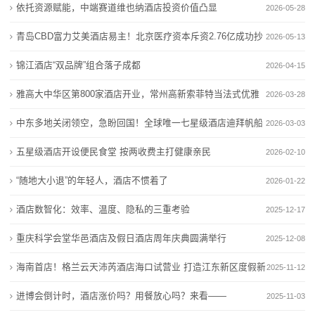
依托资源赋能，中端赛道维也纳酒店投资价值凸显
2026-05-28
山水酒店被中青旅挂牌甩卖，连亏五年负债超5亿
城市文化走进酒店空间，亚朵S酒店给出高端旅居的新
深
放眼中高端酒店市场，希尔顿欢朋为何能成为行业标
答案
青岛CBD富力艾美酒店易主！北京医疗资本斥资2.76亿成功抄
2026-05-13
杆？
山水酒店被中青旅挂牌甩卖，连亏五年负债超5亿
圳
底
锦江酒店“双品牌”组合落子成都
2026-04-15
依托资源赋能，中端赛道维也纳酒店投资价值凸显
放眼中高端酒店市场，希尔顿欢朋为何能成为行业标
商
雅高大中华区第800家酒店开业，常州高新索菲特当法式优雅
看到“散装酒店”调侃后，我们嗅到了投资人的换牌焦虑
杆？
2026-03-28
青岛CBD富力艾美酒店易主！北京医疗资本斥资2.76亿
依托资源赋能，中端赛道维也纳酒店投资价值凸显
报
邂逅龙城风韵
中东多地关闭领空，急盼回国！全球唯一七星级酒店迪拜帆船
2026-03-03
成功抄底
看到“散装酒店”调侃后，我们嗅到了投资人的换牌焦虑
新
酒店遇袭起火，中
五星级酒店开设便民食堂 按两收费主打健康亲民
2026-02-10
青岛CBD富力艾美酒店易主！北京医疗资本斥资2.76亿
闻
成功抄底
“随地大小退”的年轻人，酒店不惯着了
2026-01-22
动
酒店数智化：效率、温度、隐私的三重考验
2025-12-17
态
重庆科学会堂华邑酒店及假日酒店周年庆典圆满举行
2025-12-08
海南首店！格兰云天沛芮酒店海口试营业 打造江东新区度假新
2025-11-12
公
地标
进博会倒计时，酒店涨价吗？用餐放心吗？来看——
2025-11-03
司