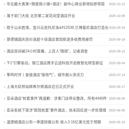
华北最大奥莱+微度假小镇+酒店！副中心商业新地标即将投
2025-10-12
动
用
落子前门大街 北京第二家花间堂酒店开业
2025-10-09
态
隐于山水胜境，宜兴云邑托尼洛&#12539;兰博基尼酒店打造长
2025-09-29
行
三角高端度假新名
景德镇国庆房价涨超十倍酒店曾因拒退多收费用被罚
2025-09-18
业
酒店房间被24小时直播，上百人“围观”，记者调查
2025-09-15
动
“F1”引擎驱动，锦江酒店携手云迹科技开启数智化转型新征
2025-09-04
态
程
筝鸣时评丨星级酒店“接地气”，城市烟火添活力
2025-07-14
联
上海大虹桥灿辉希尔顿酒店近日正式开业
2025-06-17
系
亚朵酒店“枕套事件”再道歉：涉事门店停业整改，所有4440件
2025-06-09
我
布草将全部换新
亚朵系统下架涉“医院枕套”事件酒店，尚未回应进一步处理措
2025-06-05
们
施
温德姆酒店公布一季度财报公布 收入3.16亿美元低于预期
2025-05-15
关