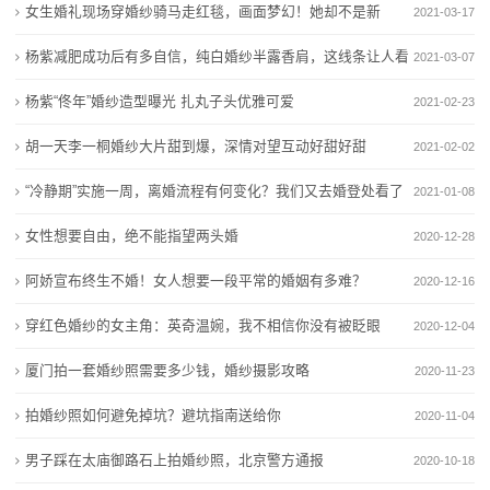
宿
女生婚礼现场穿婚纱骑马走红毯，画面梦幻！她却不是新
2021-03-17
山水酒店被中青旅挂牌甩卖，连亏五年负债超5亿
城市文化走进酒店空间，亚朵S酒店给出高端旅居的新
深
放眼中高端酒店市场，希尔顿欢朋为何能成为行业标
答案
娘
杨紫减肥成功后有多自信，纯白婚纱半露香肩，这线条让人看
2021-03-07
杆？
山水酒店被中青旅挂牌甩卖，连亏五年负债超5亿
圳
直了眼
杨紫“佟年”婚纱造型曝光 扎丸子头优雅可爱
2021-02-23
依托资源赋能，中端赛道维也纳酒店投资价值凸显
放眼中高端酒店市场，希尔顿欢朋为何能成为行业标
商
胡一天李一桐婚纱大片甜到爆，深情对望互动好甜好甜
看到“散装酒店”调侃后，我们嗅到了投资人的换牌焦虑
杆？
2021-02-02
青岛CBD富力艾美酒店易主！北京医疗资本斥资2.76亿
依托资源赋能，中端赛道维也纳酒店投资价值凸显
报
“冷静期”实施一周，离婚流程有何变化？我们又去婚登处看了
2021-01-08
成功抄底
看到“散装酒店”调侃后，我们嗅到了投资人的换牌焦虑
新
看
女性想要自由，绝不能指望两头婚
2020-12-28
青岛CBD富力艾美酒店易主！北京医疗资本斥资2.76亿
闻
成功抄底
阿娇宣布终生不婚！女人想要一段平常的婚姻有多难？
2020-12-16
动
穿红色婚纱的女主角：英奇温婉，我不相信你没有被眨眼
2020-12-04
态
厦门拍一套婚纱照需要多少钱，婚纱摄影攻略
2020-11-23
拍婚纱照如何避免掉坑？避坑指南送给你
2020-11-04
公
男子踩在太庙御路石上拍婚纱照，北京警方通报
2020-10-18
司