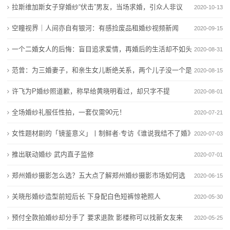
拉斯维加斯女子穿婚纱“伏击”男友，当场求婚，引众人非议
2020-10-13
动
空瞳视界｜人间亦自有银河：有感捡废品租婚纱视频新闻
2020-09-15
态
一个二婚女人的后悔：盲目追求爱情，再婚后的生活却不如头
2020-08-31
行
婚
范曾：为三婚妻子，和亲生女儿断绝关系，两个儿子没一个是
2020-08-15
业
自己的
许飞为P婚纱照道歉，称早给黄晓明看过，却只字不提
2020-08-01
动
baby！
全场婚纱礼服任性拍，一套仅需90元！
2020-07-21
态
女性题材剧的「镜鉴意义」丨制鲜者·专访《谁说我结不了婚》
2020-07-03
联
出品人&制片人
推出联动婚纱 武内直子监修
2020-07-01
系
郑州婚纱摄影怎么选？五大点了解郑州婚纱摄影市场如何选
2020-06-15
我
择
关晓彤婚纱造型前短后长 下身配白色短裤惊艳照人
2020-05-30
们
预付全款拍婚纱却分手了 要求退款 影楼称可以找新女友来
2020-05-25
关