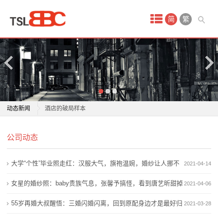
首
简
繁
页
产
品
中
在“中华第一商圈”改写“红海”法则：南京新街口万达美华
动态新闻
酒店的破局样本
心
深耕长白山生态人文 咏归川酒店解锁全季度假新路径
在“中华第一商圈”改写“红海”法则：南京新街口万达美华
深
公司动态
多家酒店推行“24小时退房”活动：凌晨到店也能住满全
酒店的破局样本
天，打破行业“中午12
深耕长白山生态人文 咏归川酒店解锁全季度假新路径
圳
大学“个性”毕业照走红：汉服大气，旗袍温婉，婚纱让人挪不
2021-04-14
父爱如酒，醇厚绵长，哈尔滨富力万达嘉华酒店推出父
多家酒店推行“24小时退房”活动：凌晨到店也能住满全
特
亲节专属礼遇
天，打破行业“中午12
动眼
女星的婚纱照：baby贵族气息，张馨予搞怪，看到唐艺昕甜掉
2021-04-06
城市文化走进酒店空间，亚朵S酒店给出高端旅居的新
父爱如酒，醇厚绵长，哈尔滨富力万达嘉华酒店推出父
区
牙
55岁再婚大叔醒悟：三婚闪婚闪离，回到原配身边才是最好归
2021-03-28
答案
亲节专属礼遇
报